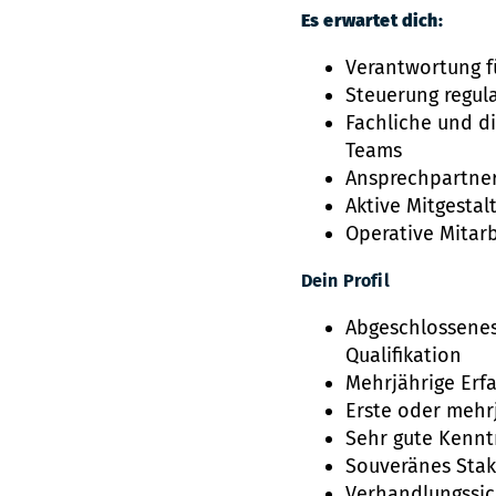
Es erwartet dich:
Verantwortung fü
Steuerung regul
Fachliche und di
Teams
Ansprechpartner
Aktive Mitgestal
Operative Mitarb
Dein Profil
Abgeschlossenes
Qualifikation
Mehrjährige Erf
Erste oder mehr
Sehr gute Kenntn
Souveränes Sta
Verhandlungssic