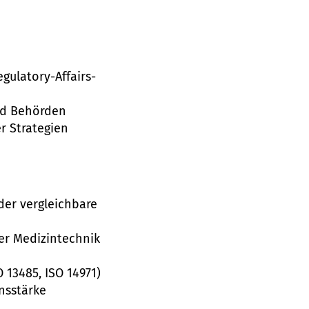
n
gulatory-Affairs-
und Behörden
r Strategien
der vergleichbare
er Medizintechnik
 13485, ISO 14971)
nsstärke