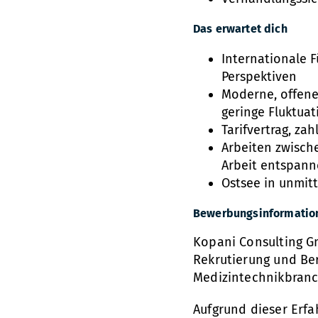
Das erwartet dich
Internationale F
Perspektiven
Moderne, offene
geringe Fluktua
Tarifvertrag, za
Arbeiten zwische
Arbeit entspann
Ostsee in unmit
Bewerbungsinformatio
Kopani Consulting G
Rekrutierung und Be
Medizintechnikbran
Aufgrund dieser Erfa